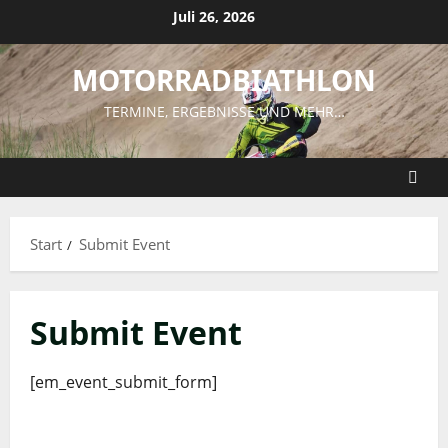
Zum
Juli 26, 2026
Inhalt
springen
MOTORRADBIATHLON
TERMINE, ERGEBNISSE UND MEHR…
Start
Submit Event
Submit Event
[em_event_submit_form]