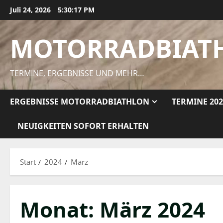
Zum
Juli 24, 2026
5:30:18 PM
Inhalt
springen
MOTORRADBIAT
TERMINE, ERGEBNISSE UND MEHR…
ERGEBNISSE MOTORRADBIATHLON
TERMINE 20
NEUIGKEITEN SOFORT ERHALTEN
Start
2024
März
Monat:
März 2024