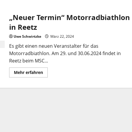
„Neuer Termin“ Motorradbiathlon
in Reetz
Uwe Schwirtzke
März 22, 2024
Es gibt einen neuen Veranstalter für das
Motorradbiathlon. Am 29. und 30.06.2024 findet in
Reetz beim MSC...
Mehr
Mehr erfahren
Informationen
über
„Neuer
Termin“
Motorradbiathlon
in
Reetz