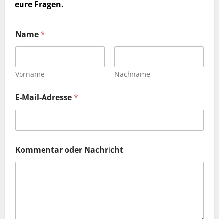
eure Fragen.
Name
*
Vorname
Nachname
*
E-Mail-Adresse
*
N
a
m
e
N
a
Kommentar oder Nachricht
c
h
r
i
c
h
t