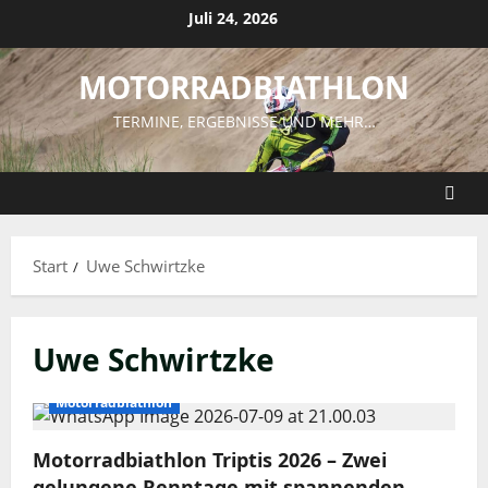
Zum
Juli 24, 2026
Inhalt
springen
MOTORRADBIATHLON
TERMINE, ERGEBNISSE UND MEHR…
Start
Uwe Schwirtzke
Uwe Schwirtzke
Motorradbiathlon
Motorradbiathlon Triptis 2026 – Zwei
gelungene Renntage mit spannenden