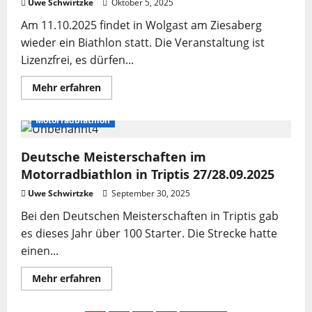
Uwe Schwirtzke
„Wolgast“
Oktober 5, 2025
Am 11.10.2025 findet in Wolgast am Ziesaberg
wieder ein Biathlon statt. Die Veranstaltung ist
Lizenzfrei, es dürfen...
Mehr
Mehr erfahren
Informationen
über
Motorradbiathlon
Motorradbiathlon
beim
MC
Wolgast
Deutsche Meisterschaften im
am
11.10.2025
Motorradbiathlon in Triptis 27/28.09.2025
Uwe Schwirtzke
September 30, 2025
Bei den Deutschen Meisterschaften in Triptis gab
es dieses Jahr über 100 Starter. Die Strecke hatte
einen...
Mehr
Mehr erfahren
Informationen
über
Deutsche