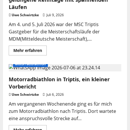
Läufen
Uwe Schwirtzke
Juli 9, 2026
Am 4. und 5. Juli 2026 war der MSC Triptis
Gastgeber für die Meisterschaftsläufe der
MDM(Mitteldeutsche Meisterschaft),...
Mehr
Mehr erfahren
Informationen
über
Motorradbiathlon
Motorradbiathlon
Triptis
2026
–
Motorradbiathlon in Triptis, ein kleiner
Zwei
gelungene
Vorbericht
Renntage
mit
Uwe Schwirtzke
spannenden
Juli 6, 2026
Läufen
Am vergangenen Wochenende ging es für mich
zum Motorradbiathlon nach Triptis. Dort wartete
eine anspruchsvolle Strecke auf...
Mehr
Mehr erfahren