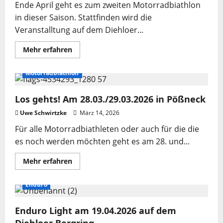
Dessau
Ende April geht es zum zweiten Motorradbiathlon
in dieser Saison. Stattfinden wird die
Veranstalltung auf dem Diehloer...
Mehr
Mehr erfahren
Informationen
über
Motorradbiathlon
Motorradbiathlon
am
25./26.04.2026
auf
Los gehts! Am 28.03./29.03.2026 in Pößneck
dem
Diehloer
Bergring
Uwe Schwirtzke
März 14, 2026
Für alle Motorradbiathleten oder auch für die die
es noch werden möchten geht es am 28. und...
Mehr
Mehr erfahren
Informationen
über
Los
Enduro
gehts!
Am
28.03./29.03.2026
Enduro Light am 19.04.2026 auf dem
in
Pößneck