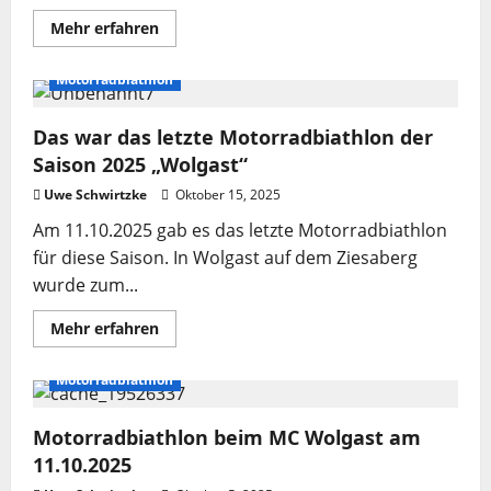
Mehr
Mehr erfahren
Informationen
über
Siegerehrung
Motorradbiathlon
Landes
Meister
im
Das war das letzte Motorradbiathlon der
Motorrad
–
Saison 2025 „Wolgast“
Biathlon
der
Uwe Schwirtzke
Landesgruppe
Oktober 15, 2025
Berlin/Brandenburg
Am 11.10.2025 gab es das letzte Motorradbiathlon
für diese Saison. In Wolgast auf dem Ziesaberg
wurde zum...
Mehr
Mehr erfahren
Informationen
über
Das
Motorradbiathlon
war
das
letzte
Motorradbiathlon beim MC Wolgast am
Motorradbiathlon
der
11.10.2025
Saison
2025