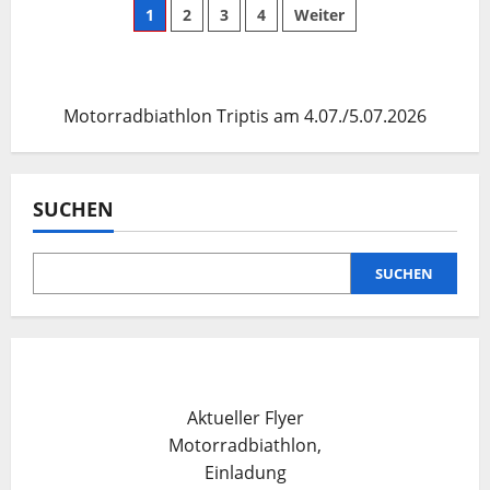
Meisterschaften
Seitennummerierung
1
2
3
4
Weiter
im
Motorradbiathlon
in
der
Triptis
27/28.09.2025
Beiträge
Motorradbiathlon Triptis am 4.07./5.07.2026
SUCHEN
SUCHEN
Aktueller Flyer
Motorradbiathlon,
Einladung