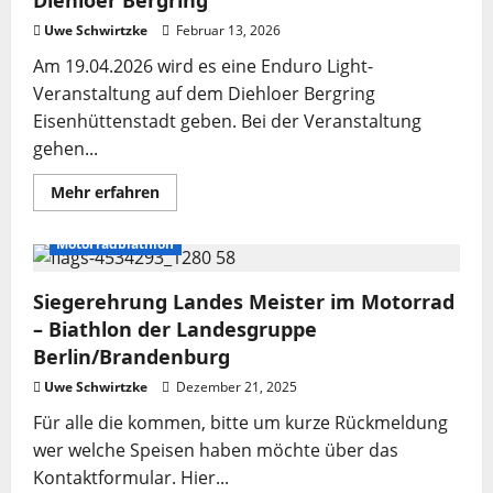
Diehloer Bergring
Uwe Schwirtzke
Februar 13, 2026
Am 19.04.2026 wird es eine Enduro Light-
Veranstaltung auf dem Diehloer Bergring
Eisenhüttenstadt geben. Bei der Veranstaltung
gehen...
Mehr
Mehr erfahren
Informationen
über
Enduro
Motorradbiathlon
Light
am
19.04.2026
Siegerehrung Landes Meister im Motorrad
auf
dem
– Biathlon der Landesgruppe
Diehloer
Bergring
Berlin/Brandenburg
Uwe Schwirtzke
Dezember 21, 2025
Für alle die kommen, bitte um kurze Rückmeldung
wer welche Speisen haben möchte über das
Kontaktformular. Hier...