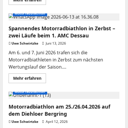
Informationen
über
Motorradbiathlon
Motorradbiathlon
in
Triptis,
ein
Spannendes Motorradbiathlon in Zerbst –
kleiner
Vorbericht
zwei Läufe beim 1. AMC Dessau
Uwe Schwirtzke
Juni 13, 2026
Am 6. und 7. Juni 2026 trafen sich die
Motorradbiathleten in Zerbst zum nächsten
Wertungslauf der Saison....
Mehr
Mehr erfahren
Informationen
über
Spannendes
Motorradbiathlon
Motorradbiathlon
in
Zerbst
Motorradbiathlon am 25./26.04.2026 auf
–
zwei
dem Diehloer Bergring
Läufe
beim
Uwe Schwirtzke
1.
April 12, 2026
AMC