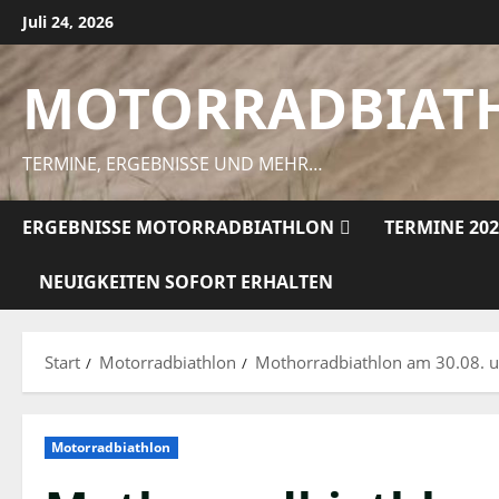
Zum
Juli 24, 2026
Inhalt
springen
MOTORRADBIAT
TERMINE, ERGEBNISSE UND MEHR…
ERGEBNISSE MOTORRADBIATHLON
TERMINE 20
NEUIGKEITEN SOFORT ERHALTEN
Start
Motorradbiathlon
Mothorradbiathlon am 30.08. u
Motorradbiathlon