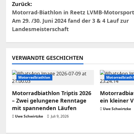
B
Zurück:
Motorrad-Biathlon in Reetz LVMB-Motorsport
e
Am 29. /30. Juni 2024 fand der 3 & 4 Lauf zur
i
Landesmeisterschaft
t
r
VERWANDTE GESCHICHTEN
a
g
Motorradbiathlon
Motorradbiath
s
Motorradbiathlon Triptis 2026
Motorradbiat
– Zwei gelungene Renntage
ein kleiner 
n
mit spannenden Läufen
Uwe Schwirtzke
a
Uwe Schwirtzke
Juli 9, 2026
v