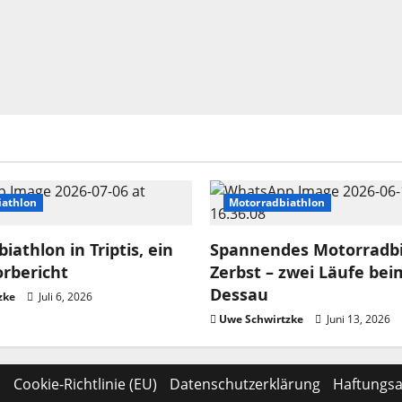
iathlon
Motorradbiathlon
iathlon in Triptis, ein
Spannendes Motorradbi
orbericht
Zerbst – zwei Läufe bei
Dessau
zke
Juli 6, 2026
Uwe Schwirtzke
Juni 13, 2026
m
Cookie-Richtlinie (EU)
Datenschutzerklärung
Haftungsa