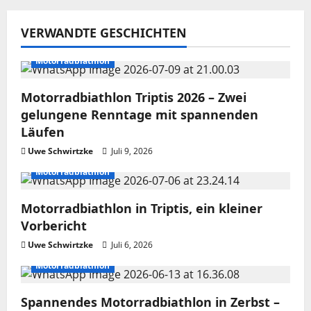
g
VERWANDTE GESCHICHTEN
s
Motorradbiathlon
n
Motorradbiathlon Triptis 2026 – Zwei
a
gelungene Renntage mit spannenden
Läufen
v
Uwe Schwirtzke
Juli 9, 2026
i
Motorradbiathlon
g
Motorradbiathlon in Triptis, ein kleiner
a
Vorbericht
Uwe Schwirtzke
Juli 6, 2026
t
Motorradbiathlon
i
Spannendes Motorradbiathlon in Zerbst –