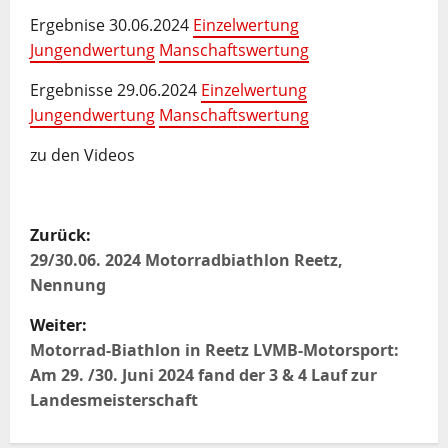
Ergebnise 30.06.2024
Einzelwertung
Jungendwertung
Manschaftswertung
Ergebnisse 29.06.2024
Einzelwertung
Jungendwertung
Manschaftswertung
zu den Videos
B
Zurück:
e
29/30.06. 2024 Motorradbiathlon Reetz,
Nennung
i
Weiter:
t
Motorrad-Biathlon in Reetz LVMB-Motorsport:
Am 29. /30. Juni 2024 fand der 3 & 4 Lauf zur
r
Landesmeisterschaft
a