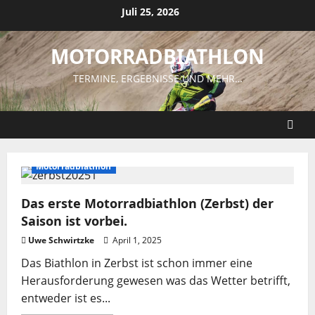
Zum
Juli 25, 2026
Inhalt
springen
MOTORRADBIATHLON
TERMINE, ERGEBNISSE UND MEHR…
Motorradbiathlon
Das erste Motorradbiathlon (Zerbst) der
Saison ist vorbei.
Uwe Schwirtzke
April 1, 2025
Das Biathlon in Zerbst ist schon immer eine
Herausforderung gewesen was das Wetter betrifft,
entweder ist es...