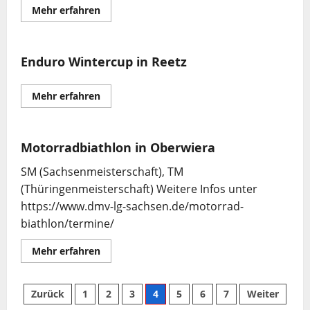
Mehr
Mehr erfahren
Informationen
über
Enduro
Wintercup
in
Enduro Wintercup in Reetz
Jessen
Mehr
Mehr erfahren
Informationen
über
Enduro
Wintercup
in
Motorradbiathlon in Oberwiera
Reetz
SM (Sachsenmeisterschaft), TM
(Thüringenmeisterschaft) Weitere Infos unter
https://www.dmv-lg-sachsen.de/motorrad-
biathlon/termine/
Mehr
Mehr erfahren
Informationen
über
Motorradbiathlon
in
Seitennummerierung
Zurück
1
2
3
4
5
6
7
Weiter
Oberwiera