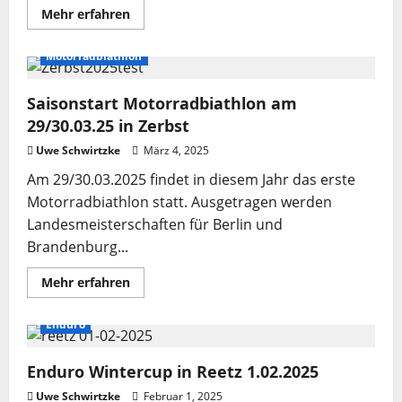
Mehr
Mehr erfahren
Informationen
über
Das
Motorradbiathlon
erste
Motorradbiathlon
(Zerbst)
Saisonstart Motorradbiathlon am
der
Saison
29/30.03.25 in Zerbst
ist
vorbei.
Uwe Schwirtzke
März 4, 2025
Am 29/30.03.2025 findet in diesem Jahr das erste
Motorradbiathlon statt. Ausgetragen werden
Landesmeisterschaften für Berlin und
Brandenburg...
Mehr
Mehr erfahren
Informationen
über
Saisonstart
Enduro
Motorradbiathlon
am
29/30.03.25
Enduro Wintercup in Reetz 1.02.2025
in
Zerbst
Uwe Schwirtzke
Februar 1, 2025