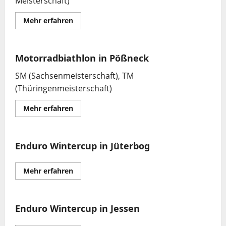
Meisterschaft)
Mehr
Mehr erfahren
Informationen
über
Motorradbiathlon
Motorsportverein
Zella-
Motorradbiathlon in Pößneck
Mehlis
e.V.
SM (Sachsenmeisterschaft), TM
(Thüringenmeisterschaft)
Mehr
Mehr erfahren
Informationen
über
Motorradbiathlon
in
Pößneck
Enduro Wintercup in Jüterbog
Mehr
Mehr erfahren
Informationen
über
Enduro
Wintercup
in
Enduro Wintercup in Jessen
Jüterbog