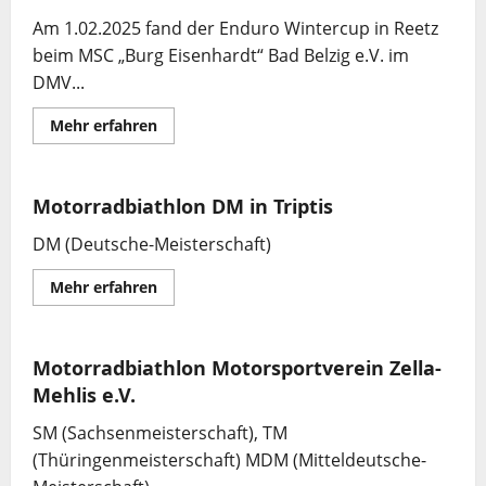
Am 1.02.2025 fand der Enduro Wintercup in Reetz
beim MSC „Burg Eisenhardt“ Bad Belzig e.V. im
DMV...
Mehr
Mehr erfahren
Informationen
über
Enduro
Wintercup
in
Motorradbiathlon DM in Triptis
Reetz
1.02.2025
DM (Deutsche-Meisterschaft)
Mehr
Mehr erfahren
Informationen
über
Motorradbiathlon
DM
in
Motorradbiathlon Motorsportverein Zella-
Triptis
Mehlis e.V.
SM (Sachsenmeisterschaft), TM
(Thüringenmeisterschaft) MDM (Mitteldeutsche-